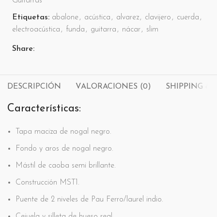
Guitarras
Etiquetas:
abalone
,
acústica
,
alvarez
,
clavijero
,
cuerda
,
electroacústica
,
funda
,
guitarra
,
nácar
,
slim
Share:
DESCRIPCIÓN
VALORACIONES (0)
SHIPPING & 
Características:
Tapa maciza de nogal negro.
Fondo y aros de nogal negro.
Mástil de caoba semi brillante.
Construcción MST1.
Puente de 2 niveles de Pau Ferro/laurel indio.
Cejuela y silleta de hueso real.