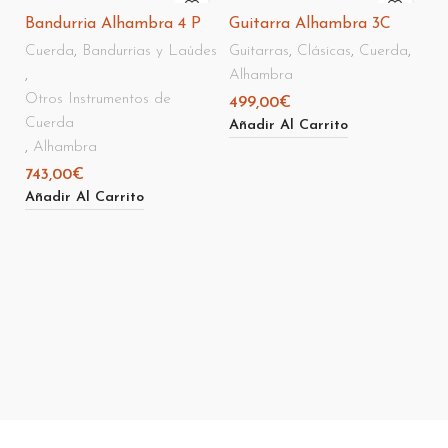
Bandurria Alhambra 4 P
Guitarra Alhambra 3C
Cuerda
,
Bandurrias y Laúdes
Guitarras
,
Clásicas
,
Cuerda
,
,
Alhambra
Otros Instrumentos de
499,00
€
Cuerda
Añadir Al Carrito
,
Alhambra
743,00
€
G
Añadir Al Carrito
Zi
Gu
A
5
Añ