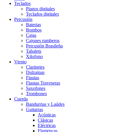
Teclados
Pianos digitales
Teclados digitales
Percusión
Baterias
Bombos
Cajas
Cajones rumberos
Percusión Brasileña
Tabalets
Xilofono
Viento
Clarinetes
Dulzainas
Flautas
Flautas Traveseras
Saxofones
Trombones
Cuerda
Bandurrias y Laúdes
Guitarras
Acústicas
Clásicas
Eléctricas
Flamencas