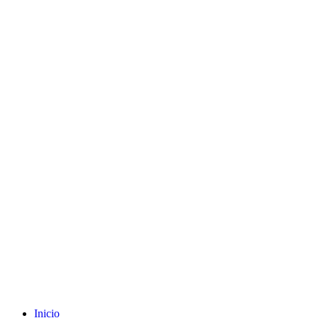
Envíos gratuitos a partir de 200€ (península)
Inicio