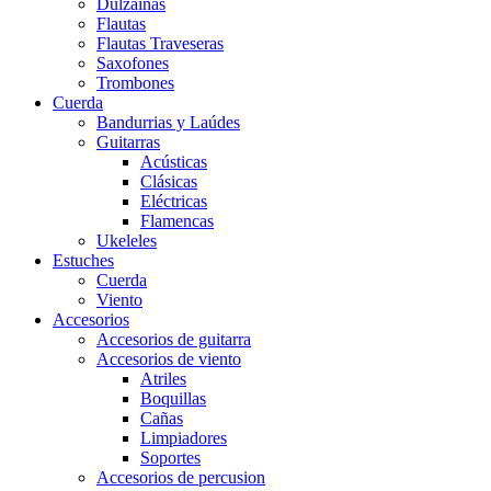
Dulzainas
Flautas
Flautas Traveseras
Saxofones
Trombones
Cuerda
Bandurrias y Laúdes
Guitarras
Acústicas
Clásicas
Eléctricas
Flamencas
Ukeleles
Estuches
Cuerda
Viento
Accesorios
Accesorios de guitarra
Accesorios de viento
Atriles
Boquillas
Cañas
Limpiadores
Soportes
Accesorios de percusion