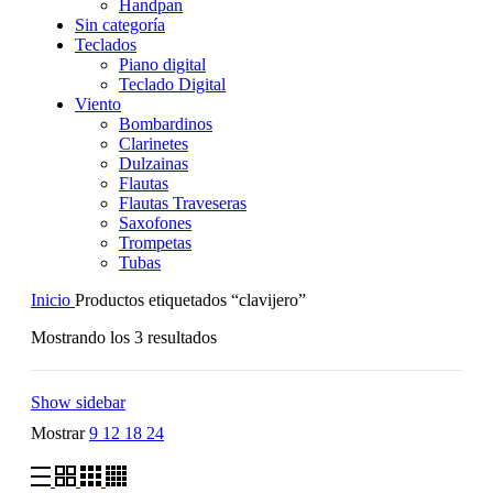
Handpan
Sin categoría
Teclados
Piano digital
Teclado Digital
Viento
Bombardinos
Clarinetes
Dulzainas
Flautas
Flautas Traveseras
Saxofones
Trompetas
Tubas
Inicio
Productos etiquetados “clavijero”
Mostrando los 3 resultados
Show sidebar
Mostrar
9
12
18
24