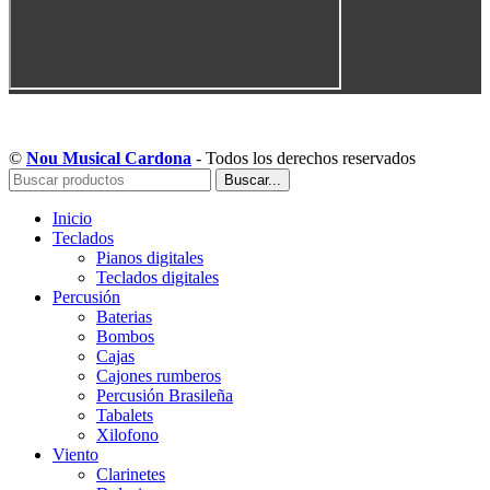
Copyright © Musical Cardona | Desarrollado por WebToSell
©
Nou Musical Cardona
- Todos los derechos reservados
Buscar...
Inicio
Teclados
Pianos digitales
Teclados digitales
Percusión
Baterias
Bombos
Cajas
Cajones rumberos
Percusión Brasileña
Tabalets
Xilofono
Viento
Clarinetes