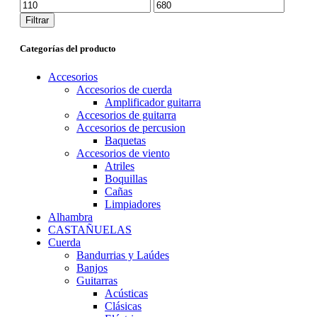
Precio
Precio
mínimo
máximo
Filtrar
Categorías del producto
Accesorios
Accesorios de cuerda
Amplificador guitarra
Accesorios de guitarra
Accesorios de percusion
Baquetas
Accesorios de viento
Atriles
Boquillas
Cañas
Limpiadores
Alhambra
CASTAÑUELAS
Cuerda
Bandurrias y Laúdes
Banjos
Guitarras
Acústicas
Clásicas