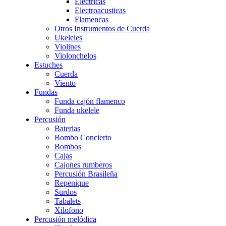
Eléctricas
Electroacusticas
Flamencas
Otros Instrumentos de Cuerda
Ukeleles
Violines
Violonchelos
Estuches
Cuerda
Viento
Fundas
Funda cajón flamenco
Funda ukelele
Percusión
Baterias
Bombo Concierto
Bombos
Cajas
Cajones rumberos
Percusión Brasileña
Repenique
Surdos
Tabalets
Xilofono
Percusión melódica