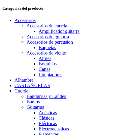
mínimo
máximo
Categorías del producto
Accesorios
Accesorios de cuerda
Amplificador guitarra
Accesorios de guitarra
Accesorios de percusion
Baquetas
Accesorios de viento
Atriles
Boquillas
Cañas
Limpiadores
Alhambra
CASTAÑUELAS
Cuerda
Bandurrias y Laúdes
Banjos
Guitarras
Acústicas
Clásicas
Eléctricas
Electroacusticas
Flamencas