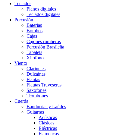
Teclados
Pianos digitales
Teclados digitales
Percusión
Baterias
Bombos
Cajas
Cajones rumberos
Percusión Brasileña
Tabalets
Xilofono
Viento
Clarinetes
Dulzainas
Flautas
Flautas Traveseras
Saxofones
Trombones
Cuerda
Bandurrias y Laúdes
Guitarras
Acústicas
Clásicas
Eléctricas
Flamencas