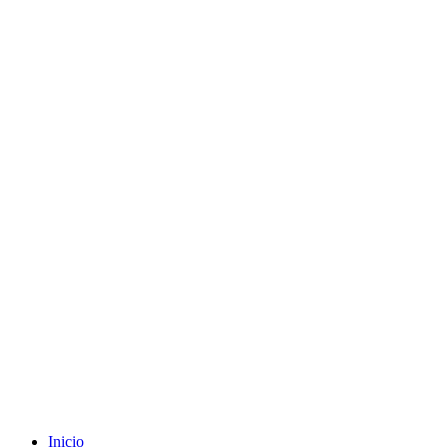
Envíos gratuitos a partir de 200€ (península)
Inicio