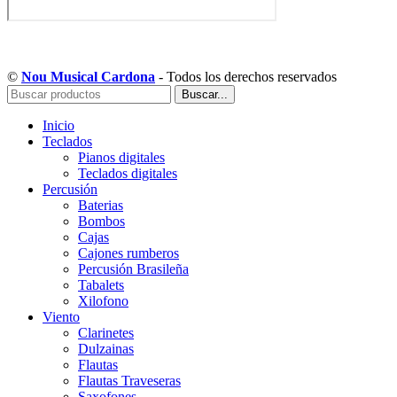
Copyright © Musical Cardona | Desarrollado por WebToSell
©
Nou Musical Cardona
- Todos los derechos reservados
Buscar...
Inicio
Teclados
Pianos digitales
Teclados digitales
Percusión
Baterias
Bombos
Cajas
Cajones rumberos
Percusión Brasileña
Tabalets
Xilofono
Viento
Clarinetes
Dulzainas
Flautas
Flautas Traveseras
Saxofones