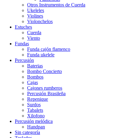
Otros Instrumentos de Cuerda
Ukeleles
Violines
Violonchelos
Estuches
Cuerda
Viento
Fundas
Funda cajón flamenco
Funda ukelele
Percusión
Baterias
Bombo Concierto
Bombos
Cajas
Cajones rumberos
Percusión Brasileña
Repenique
Surdos
Tabalets
Xilofono
Percusión melódica
Handpan
Sin categoría
Teclados