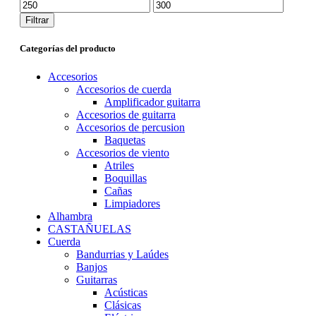
Precio
Precio
mínimo
máximo
Filtrar
Categorías del producto
Accesorios
Accesorios de cuerda
Amplificador guitarra
Accesorios de guitarra
Accesorios de percusion
Baquetas
Accesorios de viento
Atriles
Boquillas
Cañas
Limpiadores
Alhambra
CASTAÑUELAS
Cuerda
Bandurrias y Laúdes
Banjos
Guitarras
Acústicas
Clásicas