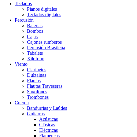
Teclados
Pianos digitales
Teclados digitales
Percusión
Baterias
Bombos
Cajas
Cajones rumberos
Percusión Brasileña
Tabalets
Xilofono
Viento
Clarinetes
Dulzainas
Flautas
Flautas Traveseras
Saxofones
Trombones
Cuerda
Bandurrias y Laúdes
Guitarras
Acústicas
Clásicas
Eléctricas
Flamencas