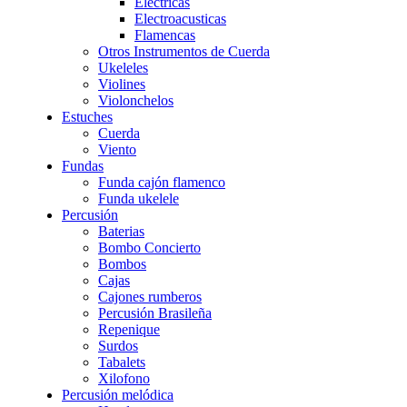
Eléctricas
Electroacusticas
Flamencas
Otros Instrumentos de Cuerda
Ukeleles
Violines
Violonchelos
Estuches
Cuerda
Viento
Fundas
Funda cajón flamenco
Funda ukelele
Percusión
Baterias
Bombo Concierto
Bombos
Cajas
Cajones rumberos
Percusión Brasileña
Repenique
Surdos
Tabalets
Xilofono
Percusión melódica