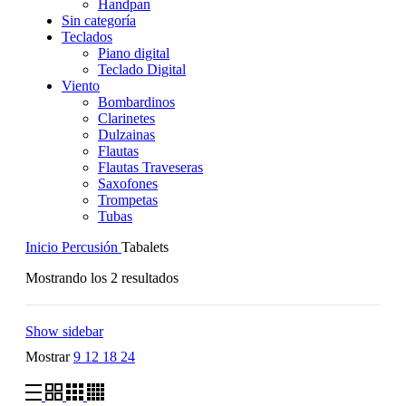
Handpan
Sin categoría
Teclados
Piano digital
Teclado Digital
Viento
Bombardinos
Clarinetes
Dulzainas
Flautas
Flautas Traveseras
Saxofones
Trompetas
Tubas
Inicio
Percusión
Tabalets
Mostrando los 2 resultados
Show sidebar
Mostrar
9
12
18
24