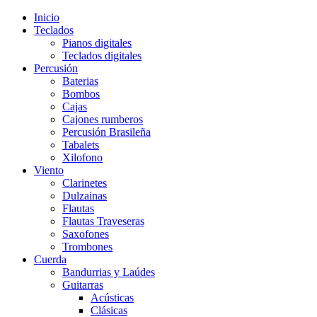
Inicio
Teclados
Pianos digitales
Teclados digitales
Percusión
Baterias
Bombos
Cajas
Cajones rumberos
Percusión Brasileña
Tabalets
Xilofono
Viento
Clarinetes
Dulzainas
Flautas
Flautas Traveseras
Saxofones
Trombones
Cuerda
Bandurrias y Laúdes
Guitarras
Acústicas
Clásicas