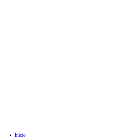
Envíos gratuitos a partir de 200€ (península)
Inicio