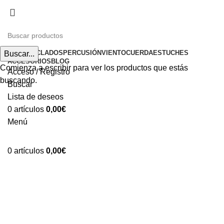
Envíos gratuitos a partir de 200€ (península)
INICIO
TECLADOS
PERCUSIÓN
VIENTO
CUERDA
ESTUCHES
Buscar...
ACCESORIOS
BLOG
Comienza a escribir para ver los productos que estás
Acceso / Registro
buscando.
Buscar
Lista de deseos
0
artículos
0,00
€
Menú
0
artículos
0,00
€