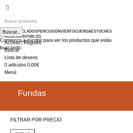
Envíos gratuitos a partir de 200€ (península)
INICIO
TECLADOS
PERCUSIÓN
VIENTO
CUERDA
ESTUCHES
Buscar...
ACCESORIOS
BLOG
Comienza a escribir para ver los productos que estás
Acceso / Registro
buscando.
Buscar
Lista de deseos
0
artículos
0,00
€
Menú
0
artículos
0,00
€
Fundas
FILTRAR POR PRECIO