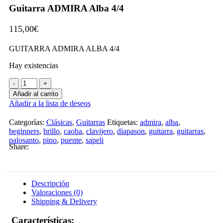
Guitarra ADMIRA Alba 4/4
115,00
€
GUITARRA ADMIRA ALBA 4/4
Hay existencias
Guitarra
ADMIRA
Añadir al carrito
Alba
Añadir a la lista de deseos
4/4
cantidad
Categorías:
Clásicas
,
Guitarras
Etiquetas:
admira
,
alba
,
beginners
,
brillo
,
caoba
,
clavijero
,
diapason
,
guitarra
,
guitarras
,
palosanto
,
pino
,
puente
,
sapeli
Share:
Descripción
Valoraciones (0)
Shipping & Delivery
Características: