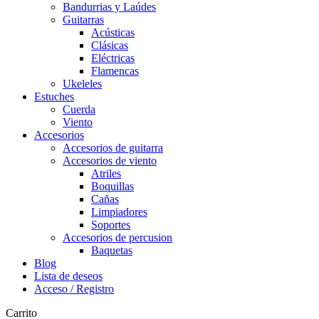
Bandurrias y Laúdes
Guitarras
Acústicas
Clásicas
Eléctricas
Flamencas
Ukeleles
Estuches
Cuerda
Viento
Accesorios
Accesorios de guitarra
Accesorios de viento
Atriles
Boquillas
Cañas
Limpiadores
Soportes
Accesorios de percusion
Baquetas
Blog
Lista de deseos
Acceso / Registro
Carrito