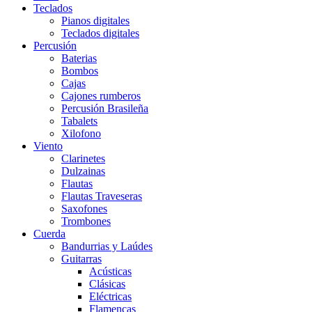
Teclados
Pianos digitales
Teclados digitales
Percusión
Baterias
Bombos
Cajas
Cajones rumberos
Percusión Brasileña
Tabalets
Xilofono
Viento
Clarinetes
Dulzainas
Flautas
Flautas Traveseras
Saxofones
Trombones
Cuerda
Bandurrias y Laúdes
Guitarras
Acústicas
Clásicas
Eléctricas
Flamencas