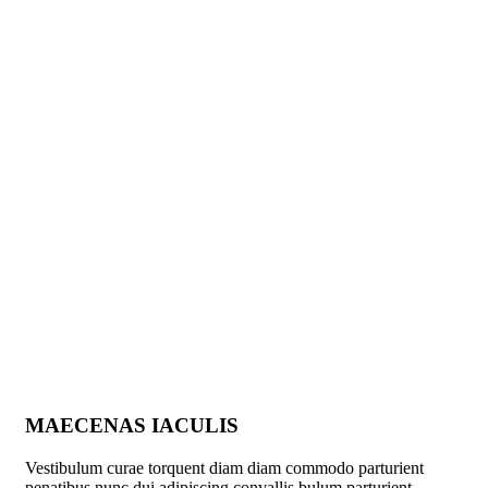
MAECENAS IACULIS
Vestibulum curae torquent diam diam commodo parturient
penatibus nunc dui adipiscing convallis bulum parturient