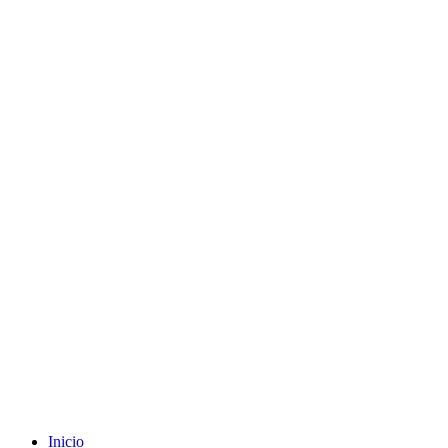
Envíos gratuitos a partir de 200€ (península)
Inicio