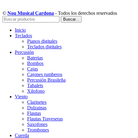
Copyright © Musical Cardona | Desarrollado por WebToSell
©
Nou Musical Cardona
- Todos los derechos reservados
Buscar...
Inicio
Teclados
Pianos digitales
Teclados digitales
Percusión
Baterias
Bombos
Cajas
Cajones rumberos
Percusión Brasileña
Tabalets
Xilofono
Viento
Clarinetes
Dulzainas
Flautas
Flautas Traveseras
Saxofones
Trombones
Cuerda