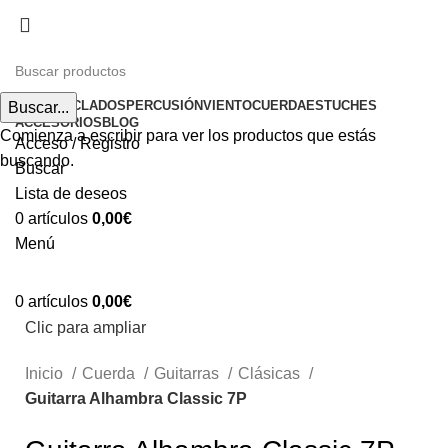
Envíos gratuitos a partir de 200€ (península)
INICIO
TECLADOS
PERCUSIÓN
VIENTO
CUERDA
ESTUCHES
Buscar...
ACCESORIOS
BLOG
Comienza a escribir para ver los productos que estás
Acceso / Registro
buscando.
Buscar
Lista de deseos
0
artículos
0,00
€
Menú
0
artículos
0,00
€
Clic para ampliar
Inicio
Cuerda
Guitarras
Clásicas
Guitarra Alhambra Classic 7P