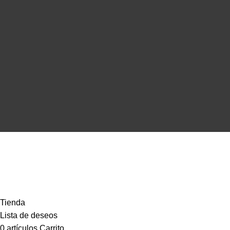
Copyright © Musical Cardona | Desarrollado por
WebToSell
©
Nou Musical Cardona
- Todos los derechos reservados
Tienda
Lista de deseos
0
artículos
Carrito