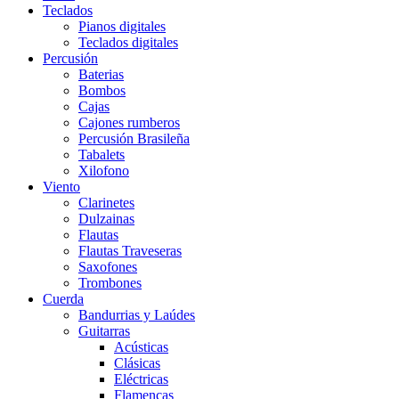
Teclados
Pianos digitales
Teclados digitales
Percusión
Baterias
Bombos
Cajas
Cajones rumberos
Percusión Brasileña
Tabalets
Xilofono
Viento
Clarinetes
Dulzainas
Flautas
Flautas Traveseras
Saxofones
Trombones
Cuerda
Bandurrias y Laúdes
Guitarras
Acústicas
Clásicas
Eléctricas
Flamencas