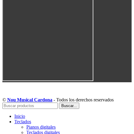
Copyright © Musical Cardona | Desarrollado por WebToSell
©
Nou Musical Cardona
- Todos los derechos reservados
Buscar...
Inicio
Teclados
Pianos digitales
Teclados digitales