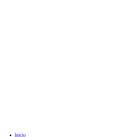
Envíos gratuitos a partir de 200€ (península)
Inicio