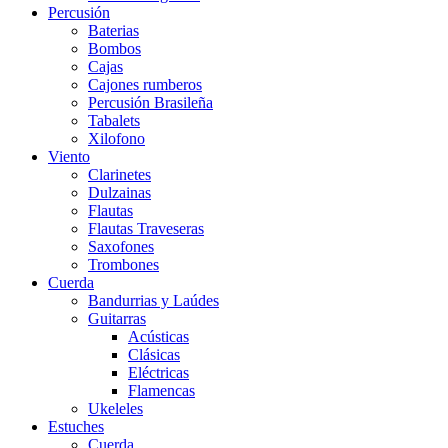
Percusión
Baterias
Bombos
Cajas
Cajones rumberos
Percusión Brasileña
Tabalets
Xilofono
Viento
Clarinetes
Dulzainas
Flautas
Flautas Traveseras
Saxofones
Trombones
Cuerda
Bandurrias y Laúdes
Guitarras
Acústicas
Clásicas
Eléctricas
Flamencas
Ukeleles
Estuches
Cuerda