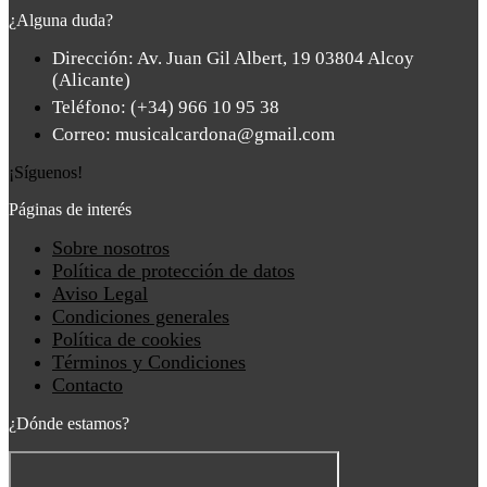
¿Alguna duda?
Dirección: Av. Juan Gil Albert, 19 03804 Alcoy
(Alicante)
Teléfono: (+34) 966 10 95 38
Correo: musicalcardona@gmail.com
¡Síguenos!
Páginas de interés
Main
Sobre nosotros
Menu
Política de protección de datos
Aviso Legal
Condiciones generales
Política de cookies
Términos y Condiciones
Contacto
¿Dónde estamos?