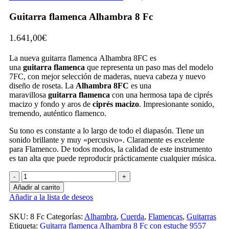
Guitarra flamenca Alhambra 8 Fc
1.641,00
€
La nueva guitarra flamenca Alhambra 8FC es
una
guitarra flamenca
que representa un paso mas del modelo
7FC, con mejor selección de maderas, nueva cabeza y nuevo
diseño de roseta. La
Alhambra 8FC
es una
maravillosa
guitarra flamenca
con una hermosa tapa de ciprés
macizo y fondo y aros de
ciprés macizo
. Impresionante sonido,
tremendo, auténtico flamenco.
Su tono es constante a lo largo de todo el diapasón. Tiene un
sonido brillante y muy «percusivo». Claramente es excelente
para Flamenco. De todos modos, la calidad de este instrumento
es tan alta que puede reproducir prácticamente cualquier música.
Guitarra
flamenca
Añadir al carrito
Alhambra
Añadir a la lista de deseos
8
Fc
SKU:
8 Fc
Categorías:
Alhambra
,
Cuerda
,
Flamencas
,
Guitarras
cantidad
Etiqueta:
Guitarra flamenca Alhambra 8 Fc con estuche 9557