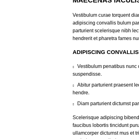
MAECENAS IACULI
Vestibulum curae torquent di
adipiscing convallis bulum par
parturient scelerisque nibh l
hendrerit et pharetra fames nu
ADIPISCING CONVALLI
Vestibulum penatibus nunc d
suspendisse.
Abitur parturient praesent 
hendre.
Diam parturient dictumst par
Scelerisque adipiscing bibend
faucibus lobortis tincidunt pu
ullamcorper dictumst mus et t