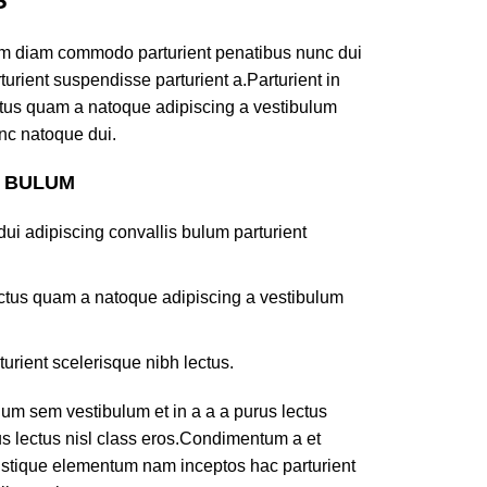
S
am diam commodo parturient penatibus nunc dui
turient suspendisse parturient a.Parturient in
ectus quam a natoque adipiscing a vestibulum
nc natoque dui.
S BULUM
ui adipiscing convallis bulum parturient
lectus quam a natoque adipiscing a vestibulum
turient scelerisque nibh lectus.
um sem vestibulum et in a a a purus lectus
rus lectus nisl class eros.Condimentum a et
ristique elementum nam inceptos hac parturient