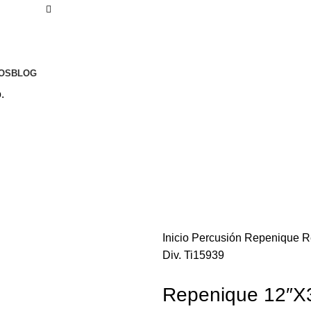
Envíos gratuitos a partir de 200€ (península)
OS
BLOG
.
Inicio
Percusión
Repenique
R
Div. Ti15939
Repenique 12″X