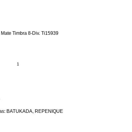
ate Timbra 8-Div. Ti15939
s
as:
BATUKADA
,
REPENIQUE