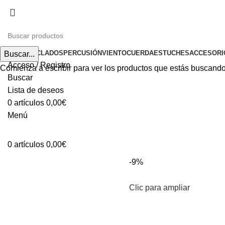
INICIO
TECLADOS
PERCUSIÓN
VIENTO
CUERDA
ESTUCHES
ACCESORI
Buscar...
Acceso / Registro
Comienza a escribir para ver los productos que estás buscando
Buscar
Lista de deseos
0
artículos
0,00
€
Menú
0
artículos
0,00
€
-9%
Clic para ampliar