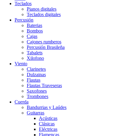
Teclados
Pianos digitales
Teclados digitales
Percusión
Baterias
Bombos
Cajas
Cajones rumberos
Percusión Brasileña
Tabalets
Xilofono
Viento
Clarinetes
Dulzainas
Flautas
Flautas Traveseras
Saxofones
Trombones
Cuerda
Bandurrias y Laúdes
Guitarras
Acústicas
Clásicas
Eléctricas
Flamencas