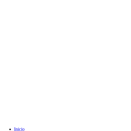
Envíos gratuitos a partir de 200€ (península)
Inicio