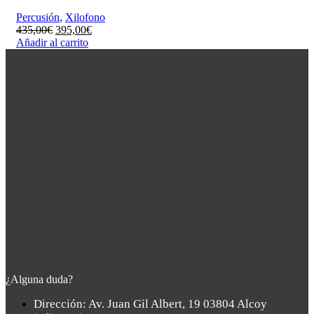
Percusión
,
Xilofono
El
El
435,00
€
395,00
€
precio
precio
Añadir al carrito
original
actual
era:
es:
435,00€.
395,00€.
¿Alguna duda?
Dirección: Av. Juan Gil Albert, 19 03804 Alcoy