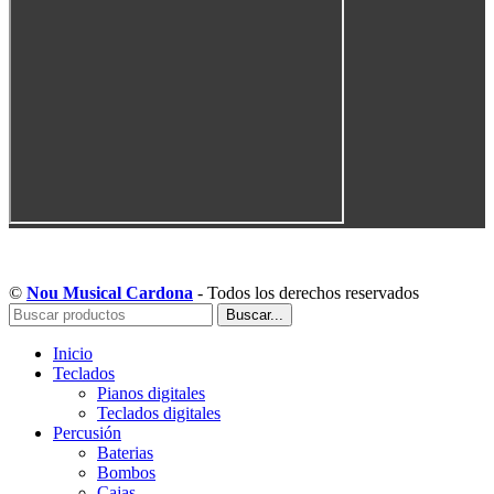
Copyright © Musical Cardona | Desarrollado por WebToSell
©
Nou Musical Cardona
- Todos los derechos reservados
Buscar...
Inicio
Teclados
Pianos digitales
Teclados digitales
Percusión
Baterias
Bombos
Cajas