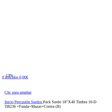
-13%
0
artículos
0,00
€
Clic para ampliar
Inicio
Percusión
Surdos
Pack Surdo 18″X40 Timbra 10-D
Ti8236 +Funda+Mazas+Correa (II)