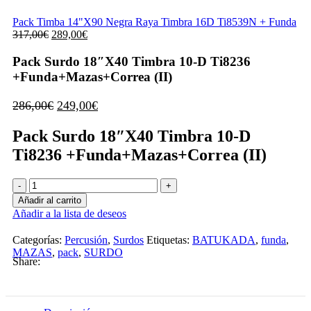
Pack Timba 14"X90 Negra Raya Timbra 16D Ti8539N + Funda
El
El
317,00
€
289,00
€
precio
precio
original
actual
Pack Surdo 18″X40 Timbra 10-D Ti8236
era:
es:
+Funda+Mazas+Correa (II)
317,00€.
289,00€.
El
El
286,00
€
249,00
€
precio
precio
Pack Surdo 18″X40 Timbra 10-D
original
actual
era:
es:
Ti8236 +Funda+Mazas+Correa (II)
286,00€.
249,00€.
Pack
Surdo
Añadir al carrito
18"X40
Añadir a la lista de deseos
Timbra
10-
Categorías:
Percusión
,
Surdos
Etiquetas:
BATUKADA
,
funda
,
D
MAZAS
,
pack
,
SURDO
Ti8236
Share:
+Funda+Mazas+Correa
(II)
cantidad