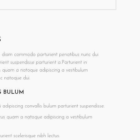
S
m diam commodo parturient penatibus nunc dui
ient suspendisse parturient a.Parturient in
tus quam a natoque adipiscing a vestibulum
nc natoque dui.
S BULUM
 adipiscing convallis bulum parturient suspendisse.
ctus quam a natoque adipiscing a vestibulum
rient scelerisque nibh lectus.