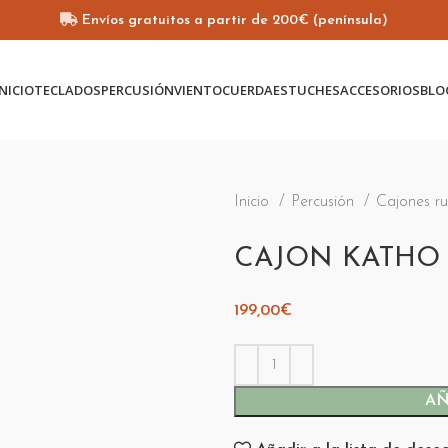
Envíos gratuitos a partir de 200€ (península)
INICIO
TECLADOS
PERCUSIÓN
VIENTO
CUERDA
ESTUCHES
ACCESORIOS
BLO
Inicio
Percusión
Cajones r
CAJON KATHO
199,00
€
AÑ