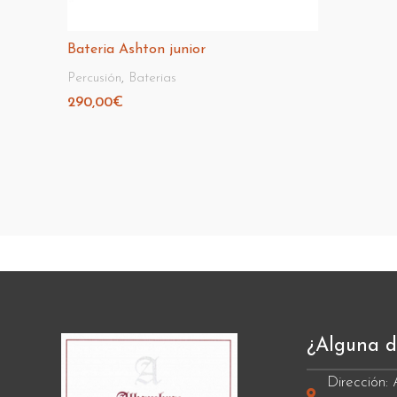
Bateria Ashton junior
Percusión
,
Baterias
290,00
€
Añadir Al Carrito
¿Alguna 
Dirección: 