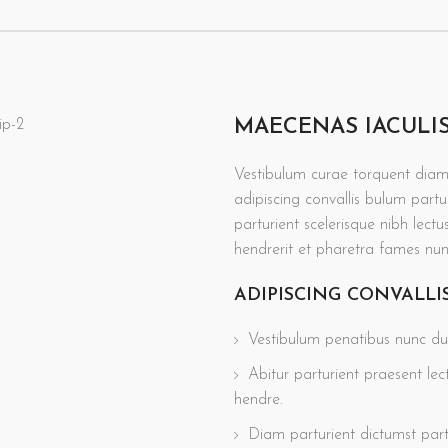
MAECENAS IACULI
Vestibulum curae torquent dia
adipiscing convallis bulum partur
parturient scelerisque nibh lec
hendrerit et pharetra fames nu
ADIPISCING CONVALLI
Vestibulum penatibus nunc dui
Abitur parturient praesent le
hendre.
Diam parturient dictumst partu