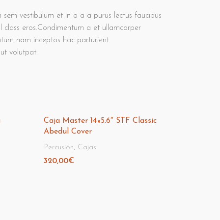
 sem vestibulum et in a a a purus lectus faucibus
nisl class eros.Condimentum a et ullamcorper
entum nam inceptos hac parturient
ut volutpat.
a
Caja Master 14×5.6″ STF Classic
Abedul Cover
Percusión
,
Cajas
320,00
€
Añadir Al Carrito