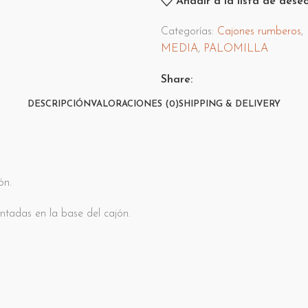
Añadir a la lista de dese
Categorías:
Cajones rumberos
,
MEDIA
,
PALOMILLA
Share:
DESCRIPCIÓN
VALORACIONES (0)
SHIPPING & DELIVERY
ón.
ntadas en la base del cajón.