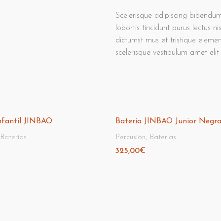
Scelerisque adipiscing bibendum
lobortis tincidunt purus lectus 
dictumst mus et tristique elem
scelerisque vestibulum amet elit 
nfantil JINBAO
Batería JINBAO Junior Negr
Baterias
Percusión
,
Baterias
325,00
€
 Carrito
Añadir Al Carrito