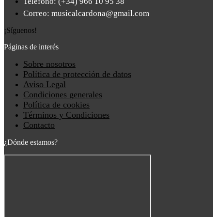
Teléfono: (+34) 966 10 95 38
Correo: musicalcardona@gmail.com
¡Síguenos!
Páginas de interés
Main
Sobre nosotros
Menu
Política de protección de datos
Aviso Legal
Condiciones generales
Política de cookies
Términos y Condiciones
Contacto
¿Dónde estamos?