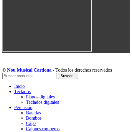
Copyright © Musical Cardona | Desarrollado por WebToSell
©
Nou Musical Cardona
- Todos los derechos reservados
Buscar...
Inicio
Teclados
Pianos digitales
Teclados digitales
Percusión
Baterias
Bombos
Cajas
Cajones rumberos