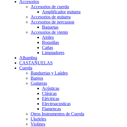
Accesorios
Accesorios de cuerda
Amplificador guitarra
Accesorios de guitarra
Accesorios de percusion
Baquetas
Accesorios de viento
Atriles
Boquillas
Cañas
Limpiadores
Alhambra
CASTAÑUELAS
Cuerda
Bandurrias y Laúdes
Banjos
Guitarras
Acústicas
Clásicas
Eléctricas
Electroacusticas
Flamencas
Otros Instrumentos de Cuerda
Ukeleles
Violines