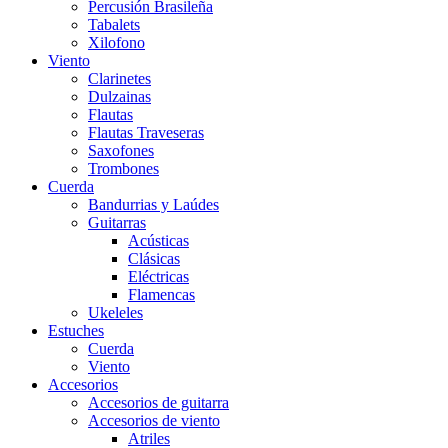
Percusión Brasileña
Tabalets
Xilofono
Viento
Clarinetes
Dulzainas
Flautas
Flautas Traveseras
Saxofones
Trombones
Cuerda
Bandurrias y Laúdes
Guitarras
Acústicas
Clásicas
Eléctricas
Flamencas
Ukeleles
Estuches
Cuerda
Viento
Accesorios
Accesorios de guitarra
Accesorios de viento
Atriles