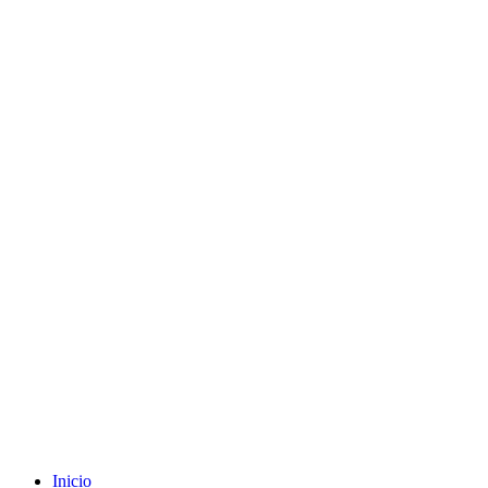
Envíos gratuitos a partir de 200€ (península)
Inicio