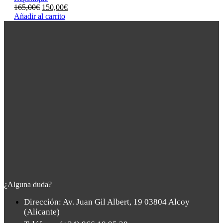
El
El
165,00
€
150,00
€
precio
precio
Añadir al carrito
original
actual
era:
es:
165,00€.
150,00€.
¿Alguna duda?
Dirección: Av. Juan Gil Albert, 19 03804 Alcoy
(Alicante)