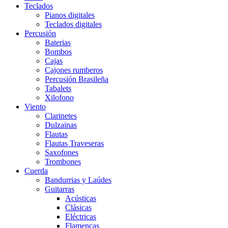
Teclados
Pianos digitales
Teclados digitales
Percusión
Baterias
Bombos
Cajas
Cajones rumberos
Percusión Brasileña
Tabalets
Xilofono
Viento
Clarinetes
Dulzainas
Flautas
Flautas Traveseras
Saxofones
Trombones
Cuerda
Bandurrias y Laúdes
Guitarras
Acústicas
Clásicas
Eléctricas
Flamencas