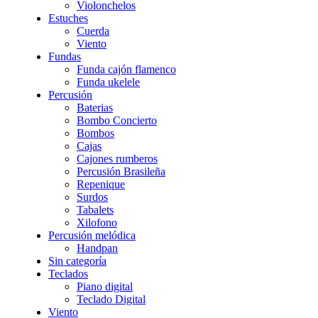
Violonchelos
Estuches
Cuerda
Viento
Fundas
Funda cajón flamenco
Funda ukelele
Percusión
Baterias
Bombo Concierto
Bombos
Cajas
Cajones rumberos
Percusión Brasileña
Repenique
Surdos
Tabalets
Xilofono
Percusión melódica
Handpan
Sin categoría
Teclados
Piano digital
Teclado Digital
Viento