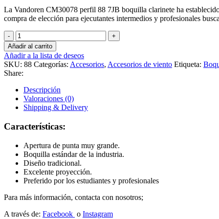
La Vandoren CM30078 perfil 88 7JB boquilla clarinete ha establecido 
compra de elección para ejecutantes intermedios y profesionales bus
Boquilla
de
Añadir al carrito
clarinete
Añadir a la lista de deseos
Vandoren
SKU:
88
Categorías:
Accesorios
,
Accesorios de viento
Etiqueta:
Boqui
CM30078
Share:
perfil
88
Descripción
cantidad
Valoraciones (0)
Shipping & Delivery
Características:
Apertura de punta muy grande.
Boquilla estándar de la industria.
Diseño tradicional.
Excelente proyección.
Preferido por los estudiantes y profesionales
Para más información, contacta con nosotros;
A través de:
Facebook
o
Instagram