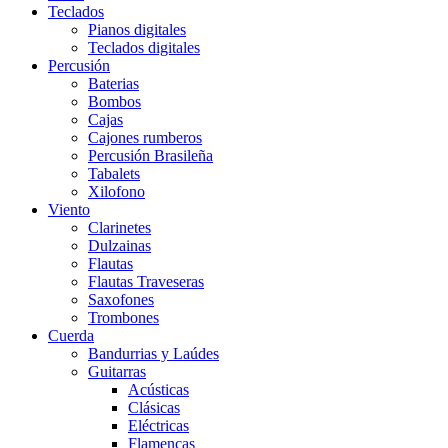
Teclados
Pianos digitales
Teclados digitales
Percusión
Baterias
Bombos
Cajas
Cajones rumberos
Percusión Brasileña
Tabalets
Xilofono
Viento
Clarinetes
Dulzainas
Flautas
Flautas Traveseras
Saxofones
Trombones
Cuerda
Bandurrias y Laúdes
Guitarras
Acústicas
Clásicas
Eléctricas
Flamencas