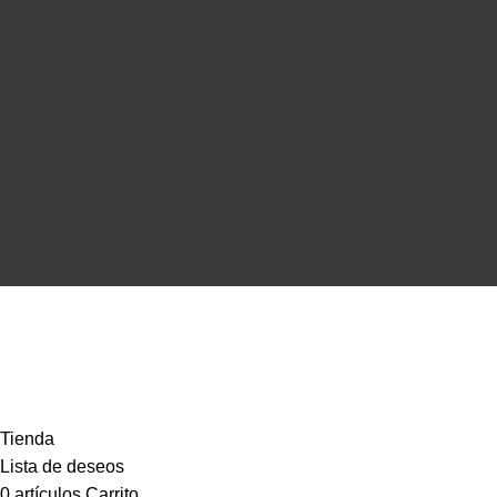
Copyright © Musical Cardona | Desarrollado por
WebToSell
©
Nou Musical Cardona
- Todos los derechos reservados
Tienda
Lista de deseos
0
artículos
Carrito