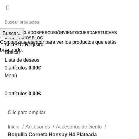
Envíos gratuitos a partir de 200€ (península)
INICIO
TECLADOS
PERCUSIÓN
VIENTO
CUERDA
ESTUCHES
Buscar...
ACCESORIOS
BLOG
Comienza a escribir para ver los productos que estás
Acceso / Registro
buscando.
Buscar
Lista de deseos
0
artículos
0,00
€
Menú
0
artículos
0,00
€
Clic para ampliar
Inicio
Accesorios
Accesorios de viento
Boquilla Corneta Honsuy H4 Plateada