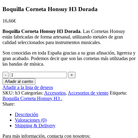
Boquilla Corneta Honsuy H3 Dorada
16,66
€
Boquilla Corneta Honsuy H3 Dorada
. Las Cornetas Honsuy
están fabricadas de forma artesanal, utilizando metales de gran
calidad seleccionados para instrumentos musicales.
Son conocidas en toda España gracias a su gran afinación, ligereza y
gran acabado. Podemos decir que son las cornetas más utilizadas por
las bandas de música.
Boquilla
Corneta
Añadir al carrito
Honsuy
Añadir a la lista de deseos
H3
SKU:
h3
Categorías:
Accesorios
,
Accesorios de viento
Etiqueta:
Dorada
Boquilla Corneta Honsuy H3 .
cantidad
Share:
Descripción
Valoraciones (0)
Shipping & Delivery
Para más información, contacta con nosotros;