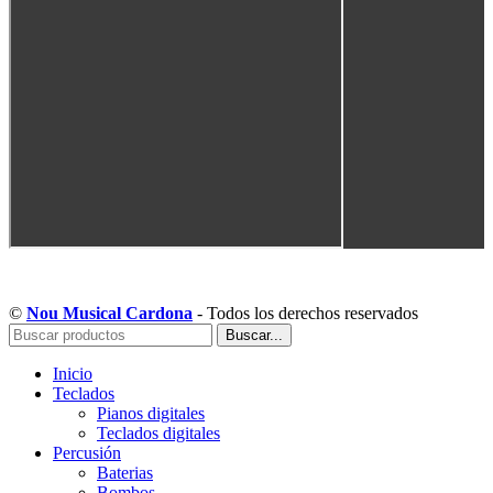
Copyright © Musical Cardona | Desarrollado por WebToSell
©
Nou Musical Cardona
- Todos los derechos reservados
Buscar...
Inicio
Teclados
Pianos digitales
Teclados digitales
Percusión
Baterias
Bombos