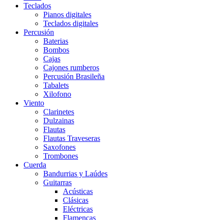
Teclados
Pianos digitales
Teclados digitales
Percusión
Baterias
Bombos
Cajas
Cajones rumberos
Percusión Brasileña
Tabalets
Xilofono
Viento
Clarinetes
Dulzainas
Flautas
Flautas Traveseras
Saxofones
Trombones
Cuerda
Bandurrias y Laúdes
Guitarras
Acústicas
Clásicas
Eléctricas
Flamencas