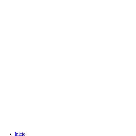
Envíos gratuitos a partir de 200€ (península)
Inicio