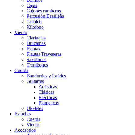
Cajas
Cajones rumberos
Percusión Brasileña
Tabalets
Xilofono
Viento
Clarinetes
Dulzainas
Flautas
Flautas Traveseras
Saxofones
Trombones
Cuerda
Bandurrias y Laúdes
Guitarras
Acústicas
Clásicas
Eléctricas
Flamencas
Ukeleles
Estuches
Cuerda
Viento
Accesorios