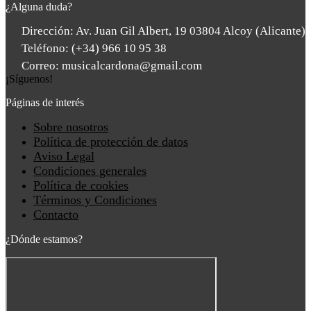
¿Alguna duda?
Dirección: Av. Juan Gil Albert, 19 03804 Alcoy (Alicante)
Teléfono: (+34) 966 10 95 38
Correo: musicalcardona@gmail.com
¡Síguenos!
Páginas de interés
Main
Sobre nosotros
Menu
Política de protección de datos
Aviso Legal
Condiciones generales
Política de cookies
Términos y Condiciones
Contacto
¿Dónde estamos?