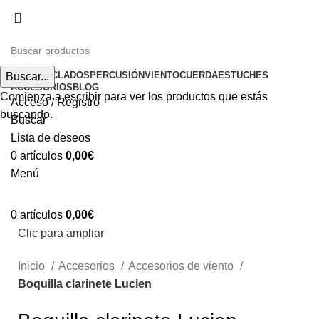
Envíos gratuitos a partir de 200€ (península)
INICIO
TECLADOS
PERCUSIÓN
VIENTO
CUERDA
ESTUCHES
Buscar...
ACCESORIOS
BLOG
Comienza a escribir para ver los productos que estás
Acceso / Registro
buscando.
Buscar
Lista de deseos
0
artículos
0,00
€
Menú
0
artículos
0,00
€
Clic para ampliar
Inicio
Accesorios
Accesorios de viento
Boquilla clarinete Lucien