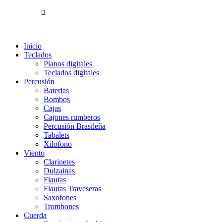
Envíos gratuitos a partir de 200€ (península)
Inicio
Teclados
Pianos digitales
Teclados digitales
Percusión
Baterias
Bombos
Cajas
Cajones rumberos
Percusión Brasileña
Tabalets
Xilofono
Viento
Clarinetes
Dulzainas
Flautas
Flautas Traveseras
Saxofones
Trombones
Cuerda