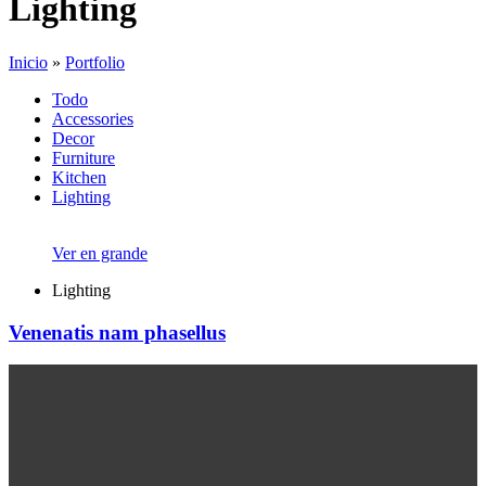
Lighting
Inicio
»
Portfolio
Todo
Accessories
Decor
Furniture
Kitchen
Lighting
Ver en grande
Lighting
Venenatis nam phasellus