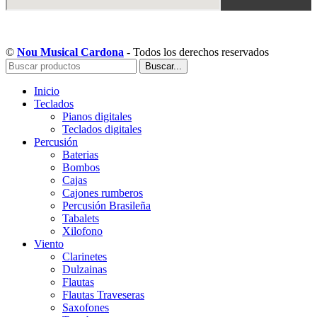
Copyright © Musical Cardona | Desarrollado por WebToSell
©
Nou Musical Cardona
- Todos los derechos reservados
Buscar...
Inicio
Teclados
Pianos digitales
Teclados digitales
Percusión
Baterias
Bombos
Cajas
Cajones rumberos
Percusión Brasileña
Tabalets
Xilofono
Viento
Clarinetes
Dulzainas
Flautas
Flautas Traveseras
Saxofones