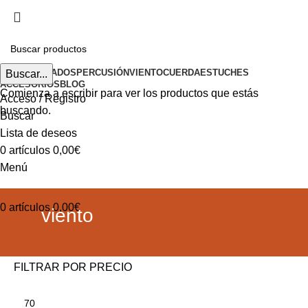
Envíos gratuitos a partir de 200€ (península)
INICIO
TECLADOS
PERCUSIÓN
VIENTO
CUERDA
ESTUCHES
Buscar...
ACCESORIOS
BLOG
Comienza a escribir para ver los productos que estás
Acceso / Registro
buscando.
Buscar
Lista de deseos
0
artículos
0,00
€
Menú
0
artículos
0,00
€
viento
FILTRAR POR PRECIO
Precio