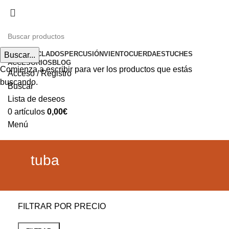
Envíos gratuitos a partir de 200€ (península)
INICIO
TECLADOS
PERCUSIÓN
VIENTO
CUERDA
ESTUCHES
Buscar...
ACCESORIOS
BLOG
Comienza a escribir para ver los productos que estás
Acceso / Registro
buscando.
Buscar
Lista de deseos
0
artículos
0,00
€
Menú
0
artículos
0,00
€
tuba
FILTRAR POR PRECIO