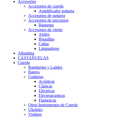
Accesorios
Accesorios de cuerda
Amplificador guitarra
Accesorios de guitarra
Accesorios de percusion
Baquetas
Accesorios de viento
Atriles
Boquillas
Cañas
Limpiadores
Alhambra
CASTAÑUELAS
Cuerda
Bandurrias y Laúdes
Banjos
Guitarras
Acústicas
Clásicas
Eléctricas
Electroacusticas
Flamencas
Otros Instrumentos de Cuerda
Ukeleles
Violines