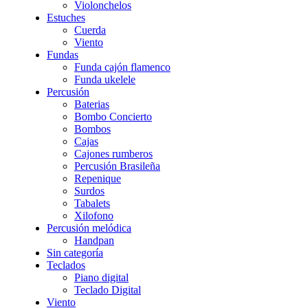
Violonchelos
Estuches
Cuerda
Viento
Fundas
Funda cajón flamenco
Funda ukelele
Percusión
Baterias
Bombo Concierto
Bombos
Cajas
Cajones rumberos
Percusión Brasileña
Repenique
Surdos
Tabalets
Xilofono
Percusión melódica
Handpan
Sin categoría
Teclados
Piano digital
Teclado Digital
Viento