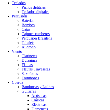
Teclados
Pianos digitales
Teclados digitales
Percusión
Baterias
Bombos
Cajas
Cajones rumberos
Percusión Brasileña
Tabalets
Xilofono
Viento
Clarinetes
Dulzainas
Flautas
Flautas Traveseras
Saxofones
Trombones
Cuerda
Bandurrias y Laúdes
Guitarras
Acústicas
Clásicas
Eléctricas
Flamencas