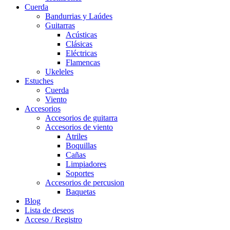
Cuerda
Bandurrias y Laúdes
Guitarras
Acústicas
Clásicas
Eléctricas
Flamencas
Ukeleles
Estuches
Cuerda
Viento
Accesorios
Accesorios de guitarra
Accesorios de viento
Atriles
Boquillas
Cañas
Limpiadores
Soportes
Accesorios de percusion
Baquetas
Blog
Lista de deseos
Acceso / Registro