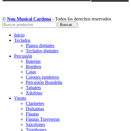
Copyright © Musical Cardona | Desarrollado por WebToSell
©
Nou Musical Cardona
- Todos los derechos reservados
Buscar...
Inicio
Teclados
Pianos digitales
Teclados digitales
Percusión
Baterias
Bombos
Cajas
Cajones rumberos
Percusión Brasileña
Tabalets
Xilofono
Viento
Clarinetes
Dulzainas
Flautas
Flautas Traveseras
Saxofones
Trombones