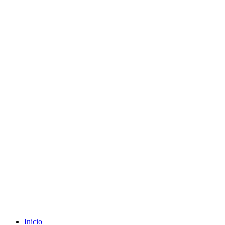
Envíos gratuitos a partir de 200€ (península)
Inicio