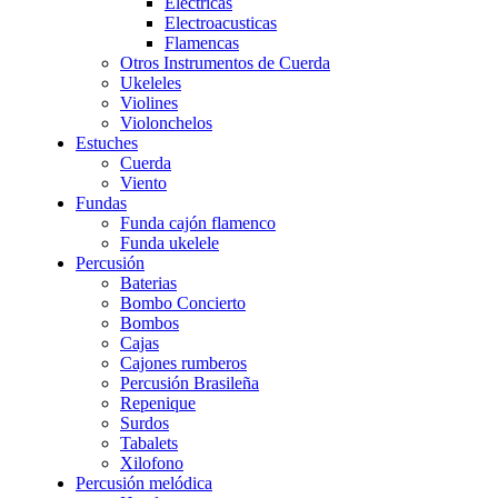
Eléctricas
Electroacusticas
Flamencas
Otros Instrumentos de Cuerda
Ukeleles
Violines
Violonchelos
Estuches
Cuerda
Viento
Fundas
Funda cajón flamenco
Funda ukelele
Percusión
Baterias
Bombo Concierto
Bombos
Cajas
Cajones rumberos
Percusión Brasileña
Repenique
Surdos
Tabalets
Xilofono
Percusión melódica