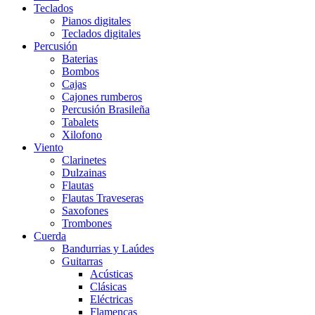
Teclados
Pianos digitales
Teclados digitales
Percusión
Baterias
Bombos
Cajas
Cajones rumberos
Percusión Brasileña
Tabalets
Xilofono
Viento
Clarinetes
Dulzainas
Flautas
Flautas Traveseras
Saxofones
Trombones
Cuerda
Bandurrias y Laúdes
Guitarras
Acústicas
Clásicas
Eléctricas
Flamencas