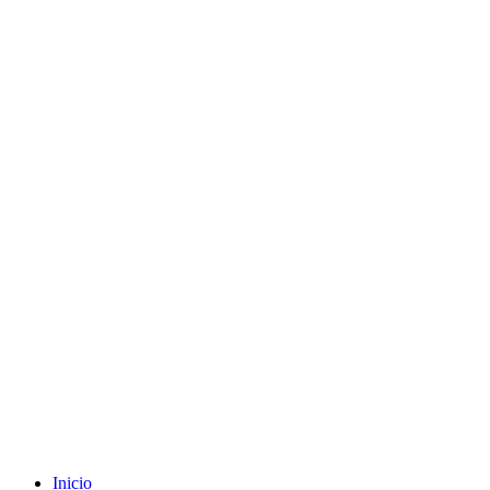
Envíos gratuitos a partir de 200€ (península)
Inicio