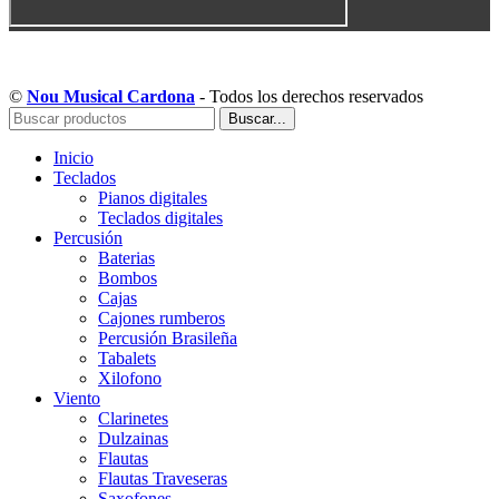
Copyright © Musical Cardona | Desarrollado por WebToSell
©
Nou Musical Cardona
- Todos los derechos reservados
Buscar...
Inicio
Teclados
Pianos digitales
Teclados digitales
Percusión
Baterias
Bombos
Cajas
Cajones rumberos
Percusión Brasileña
Tabalets
Xilofono
Viento
Clarinetes
Dulzainas
Flautas
Flautas Traveseras
Saxofones