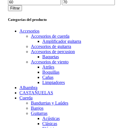
Precio
Precio
mínimo
máximo
Filtrar
Categorías del producto
Accesorios
Accesorios de cuerda
Amplificador guitarra
Accesorios de guitarra
Accesorios de percusion
Baquetas
Accesorios de viento
Atriles
Boquillas
Cañas
Limpiadores
Alhambra
CASTAÑUELAS
Cuerda
Bandurrias y Laúdes
Banjos
Guitarras
Acústicas
Clásicas