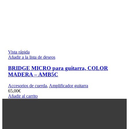
Vista rápida
Añadir a la lista de deseos
BRIDGE MICRO para guitarra, COLOR
MADERA – AMB5C
Accesorios de cuerda
,
Amplificador guitarra
65,00
€
Añadir al carrito