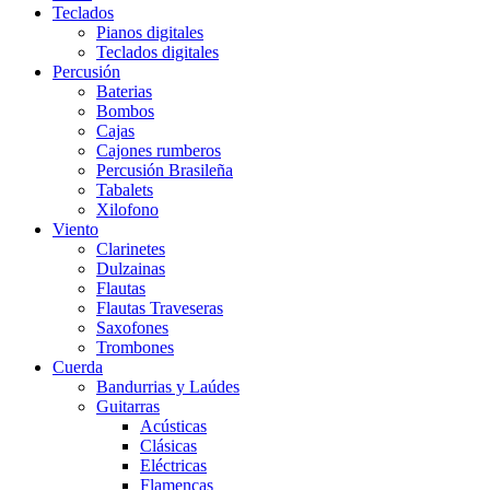
Teclados
Pianos digitales
Teclados digitales
Percusión
Baterias
Bombos
Cajas
Cajones rumberos
Percusión Brasileña
Tabalets
Xilofono
Viento
Clarinetes
Dulzainas
Flautas
Flautas Traveseras
Saxofones
Trombones
Cuerda
Bandurrias y Laúdes
Guitarras
Acústicas
Clásicas
Eléctricas
Flamencas