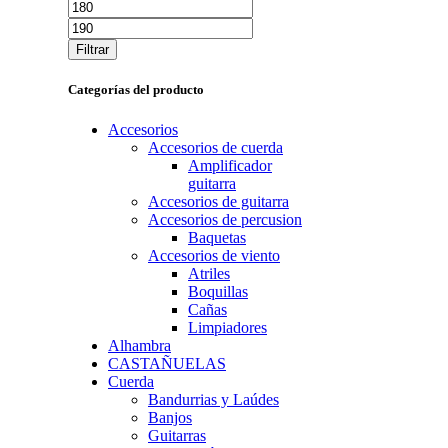
Precio
Precio
mínimo
máximo
Filtrar
Categorías del producto
Accesorios
Accesorios de cuerda
Amplificador
guitarra
Accesorios de guitarra
Accesorios de percusion
Baquetas
Accesorios de viento
Atriles
Boquillas
Cañas
Limpiadores
Alhambra
CASTAÑUELAS
Cuerda
Bandurrias y Laúdes
Banjos
Guitarras