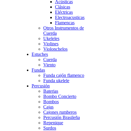
Acústicas
Clásicas
Eléctricas
Electroacusticas
Flamencas
Otros Instrumentos de
Cuerda
Ukeleles
Violines
Violonchelos
Estuches
Cuerda
Viento
Fundas
Funda cajón flamenco
Funda ukelele
Percusión
Baterias
Bombo Concierto
Bombos
Cajas
Cajones rumberos
Percusión Brasileña
Repenique
Surdos