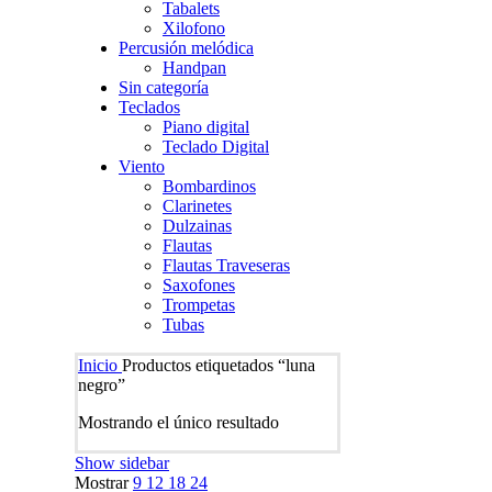
Tabalets
Xilofono
Percusión melódica
Handpan
Sin categoría
Teclados
Piano digital
Teclado Digital
Viento
Bombardinos
Clarinetes
Dulzainas
Flautas
Flautas Traveseras
Saxofones
Trompetas
Tubas
Inicio
Productos etiquetados “luna
negro”
Mostrando el único resultado
Show sidebar
Mostrar
9
12
18
24