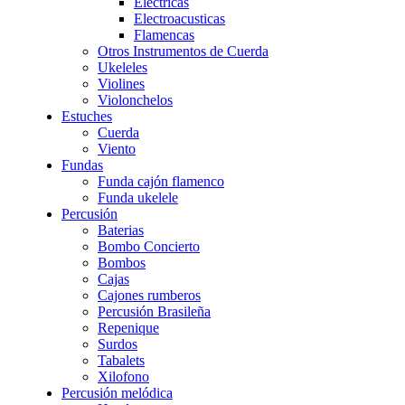
Eléctricas
Electroacusticas
Flamencas
Otros Instrumentos de Cuerda
Ukeleles
Violines
Violonchelos
Estuches
Cuerda
Viento
Fundas
Funda cajón flamenco
Funda ukelele
Percusión
Baterias
Bombo Concierto
Bombos
Cajas
Cajones rumberos
Percusión Brasileña
Repenique
Surdos
Tabalets
Xilofono
Percusión melódica