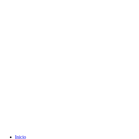
Envíos gratuitos a partir de 200€ (península)
Inicio