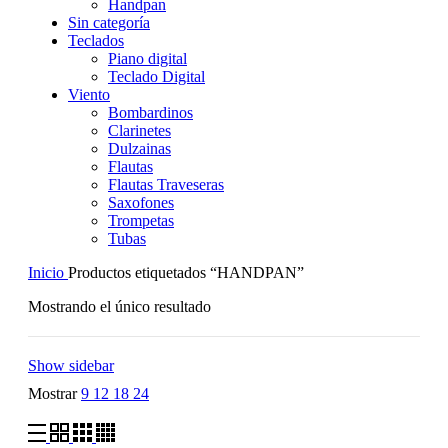
Handpan
Sin categoría
Teclados
Piano digital
Teclado Digital
Viento
Bombardinos
Clarinetes
Dulzainas
Flautas
Flautas Traveseras
Saxofones
Trompetas
Tubas
Inicio
Productos etiquetados “HANDPAN”
Mostrando el único resultado
Show sidebar
Mostrar
9
12
18
24