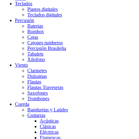
Teclados
Pianos digitales
Teclados digitales
Percusión
Baterias
Bombos
Cajas
Cajones rumberos
Percusión Brasileña
Tabalets
Xilofono
Viento
Clarinetes
Dulzainas
Flautas
Flautas Traveseras
Saxofones
Trombones
Cuerda
Bandurrias y Laúdes
Guitarras
Acústicas
Clásicas
Eléctricas
Flamencas