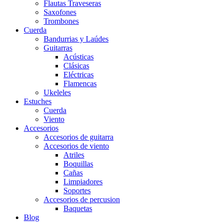
Flautas Traveseras
Saxofones
Trombones
Cuerda
Bandurrias y Laúdes
Guitarras
Acústicas
Clásicas
Eléctricas
Flamencas
Ukeleles
Estuches
Cuerda
Viento
Accesorios
Accesorios de guitarra
Accesorios de viento
Atriles
Boquillas
Cañas
Limpiadores
Soportes
Accesorios de percusion
Baquetas
Blog