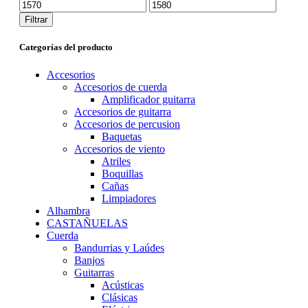
Precio
Precio
mínimo
máximo
Filtrar
Categorías del producto
Accesorios
Accesorios de cuerda
Amplificador guitarra
Accesorios de guitarra
Accesorios de percusion
Baquetas
Accesorios de viento
Atriles
Boquillas
Cañas
Limpiadores
Alhambra
CASTAÑUELAS
Cuerda
Bandurrias y Laúdes
Banjos
Guitarras
Acústicas
Clásicas