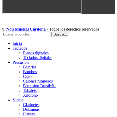
Copyright © Musical Cardona | Desarrollado por WebToSell
©
Nou Musical Cardona
- Todos los derechos reservados
Buscar...
Inicio
Teclados
Pianos digitales
Teclados digitales
Percusión
Baterias
Bombos
Cajas
Cajones rumberos
Percusión Brasileña
Tabalets
Xilofono
Viento
Clarinetes
Dulzainas
Flautas