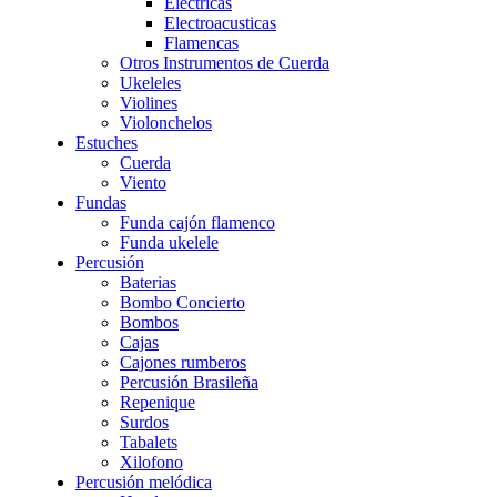
Eléctricas
Electroacusticas
Flamencas
Otros Instrumentos de Cuerda
Ukeleles
Violines
Violonchelos
Estuches
Cuerda
Viento
Fundas
Funda cajón flamenco
Funda ukelele
Percusión
Baterias
Bombo Concierto
Bombos
Cajas
Cajones rumberos
Percusión Brasileña
Repenique
Surdos
Tabalets
Xilofono
Percusión melódica