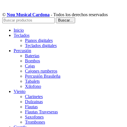
Copyright © Musical Cardona | Desarrollado por WebToSell
©
Nou Musical Cardona
- Todos los derechos reservados
Buscar...
Inicio
Teclados
Pianos digitales
Teclados digitales
Percusión
Baterias
Bombos
Cajas
Cajones rumberos
Percusión Brasileña
Tabalets
Xilofono
Viento
Clarinetes
Dulzainas
Flautas
Flautas Traveseras
Saxofones
Trombones