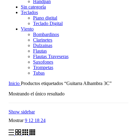
Handpan
Sin categoría
Teclados
Piano digital
Teclado Digital
Viento
Bombardinos
Clarinetes
Dulzainas
Flautas
Flautas Traveseras
Saxofones
Trompetas
Tubas
Inicio
Productos etiquetados “Guitarra Alhambra 3C”
Mostrando el único resultado
Show sidebar
Mostrar
9
12
18
24