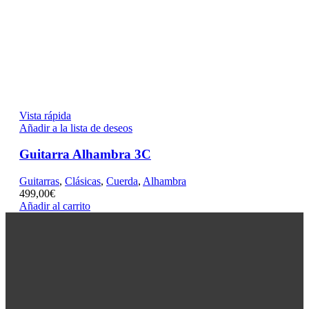
Vista rápida
Añadir a la lista de deseos
Guitarra Alhambra 3C
Guitarras
,
Clásicas
,
Cuerda
,
Alhambra
499,00
€
Añadir al carrito