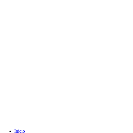
Envíos gratuitos a partir de 200€ (península)
Inicio