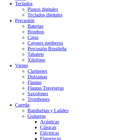
Teclados
Pianos digitales
Teclados digitales
Percusión
Baterias
Bombos
Cajas
Cajones rumberos
Percusión Brasileña
Tabalets
Xilofono
Viento
Clarinetes
Dulzainas
Flautas
Flautas Traveseras
Saxofones
Trombones
Cuerda
Bandurrias y Laúdes
Guitarras
Acústicas
Clásicas
Eléctricas
Flamencas