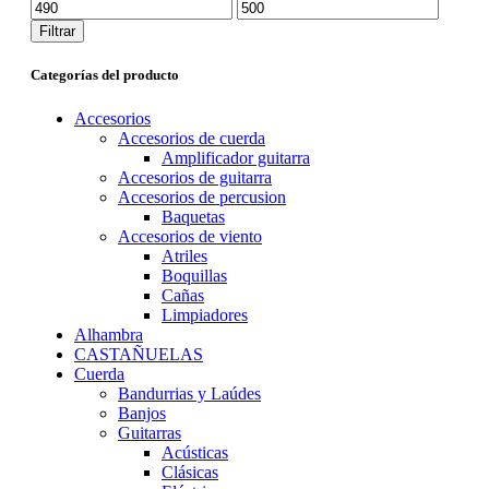
Precio
Precio
mínimo
máximo
Filtrar
Categorías del producto
Accesorios
Accesorios de cuerda
Amplificador guitarra
Accesorios de guitarra
Accesorios de percusion
Baquetas
Accesorios de viento
Atriles
Boquillas
Cañas
Limpiadores
Alhambra
CASTAÑUELAS
Cuerda
Bandurrias y Laúdes
Banjos
Guitarras
Acústicas
Clásicas