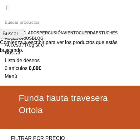
Envíos gratuitos a partir de 200€ (península)
INICIO
TECLADOS
PERCUSIÓN
VIENTO
CUERDA
ESTUCHES
Buscar...
ACCESORIOS
BLOG
Comienza a escribir para ver los productos que estás
Acceso / Registro
buscando.
Buscar
Lista de deseos
0
artículos
0,00
€
Menú
0
artículos
0,00
€
Funda flauta travesera
Ortola
FILTRAR POR PRECIO