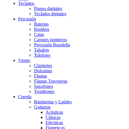
Teclados
Pianos digitales
Teclados digitales
Percusión
Baterias
Bombos
Cajas
Cajones rumberos
Percusión Brasileña
Tabalets
Xilofono
Viento
Clarinetes
Dulzainas
Flautas
Flautas Traveseras
Saxofones
Trombones
Cuerda
Bandurrias y Laúdes
Guitarras
Acústicas
Clásicas
Eléctricas
Flamencas