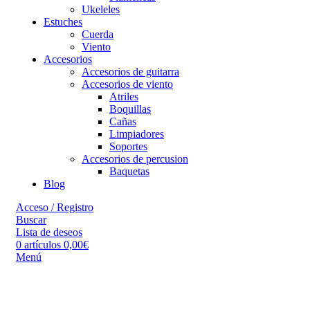
Ukeleles
Estuches
Cuerda
Viento
Accesorios
Accesorios de guitarra
Accesorios de viento
Atriles
Boquillas
Cañas
Limpiadores
Soportes
Accesorios de percusion
Baquetas
Blog
Acceso / Registro
Buscar
Lista de deseos
0
artículos
0,00
€
Menú