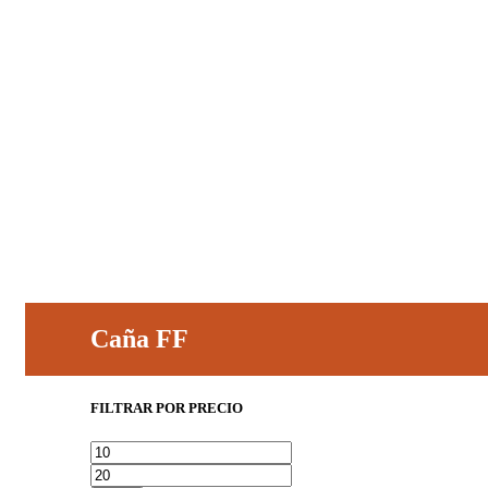
Caña FF
0
artículos
0,00
€
FILTRAR POR PRECIO
Precio
Precio
mínimo
máximo