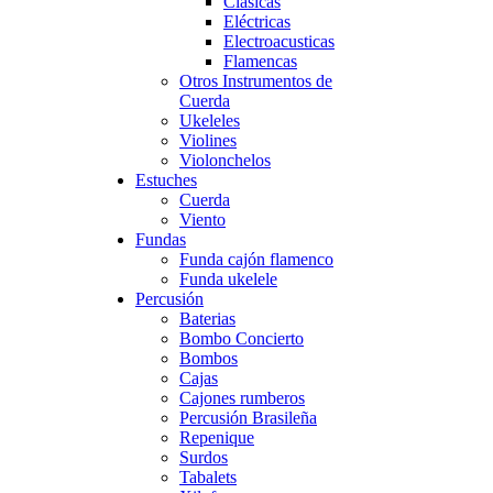
Clásicas
Eléctricas
Electroacusticas
Flamencas
Otros Instrumentos de
Cuerda
Ukeleles
Violines
Violonchelos
Estuches
Cuerda
Viento
Fundas
Funda cajón flamenco
Funda ukelele
Percusión
Baterias
Bombo Concierto
Bombos
Cajas
Cajones rumberos
Percusión Brasileña
Repenique
Surdos
Tabalets