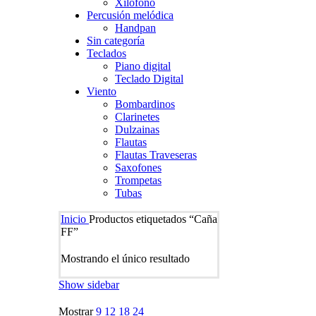
Xilofono
Percusión melódica
Handpan
Sin categoría
Teclados
Piano digital
Teclado Digital
Viento
Bombardinos
Clarinetes
Dulzainas
Flautas
Flautas Traveseras
Saxofones
Trompetas
Tubas
Inicio
Productos etiquetados “Caña
FF”
Mostrando el único resultado
Show sidebar
Mostrar
9
12
18
24