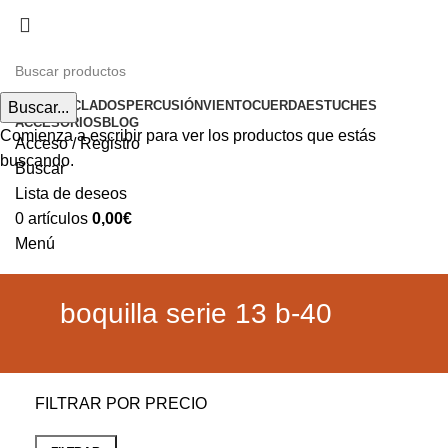
Envíos gratuitos a partir de 200€ (península)
INICIO
TECLADOS
PERCUSIÓN
VIENTO
CUERDA
ESTUCHES
Buscar...
ACCESORIOS
BLOG
Comienza a escribir para ver los productos que estás
Acceso / Registro
buscando.
Buscar
Lista de deseos
0
artículos
0,00
€
Menú
0
artículos
0,00
€
boquilla serie 13 b-40
FILTRAR POR PRECIO