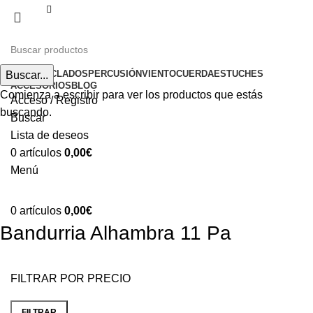
Envíos gratuitos a partir de 200€ (península)
INICIO
TECLADOS
PERCUSIÓN
VIENTO
CUERDA
ESTUCHES
Buscar...
ACCESORIOS
BLOG
Comienza a escribir para ver los productos que estás
Acceso / Registro
buscando.
Buscar
Lista de deseos
0
artículos
0,00
€
Menú
0
artículos
0,00
€
Bandurria Alhambra 11 Pa
FILTRAR POR PRECIO
FILTRAR