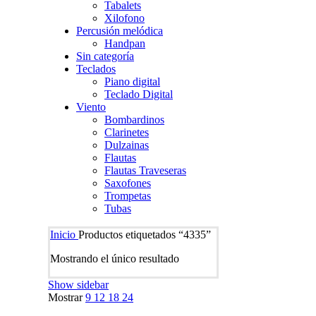
Tabalets
Xilofono
Percusión melódica
Handpan
Sin categoría
Teclados
Piano digital
Teclado Digital
Viento
Bombardinos
Clarinetes
Dulzainas
Flautas
Flautas Traveseras
Saxofones
Trompetas
Tubas
Inicio
Productos etiquetados “4335”
Mostrando el único resultado
Show sidebar
Mostrar
9
12
18
24