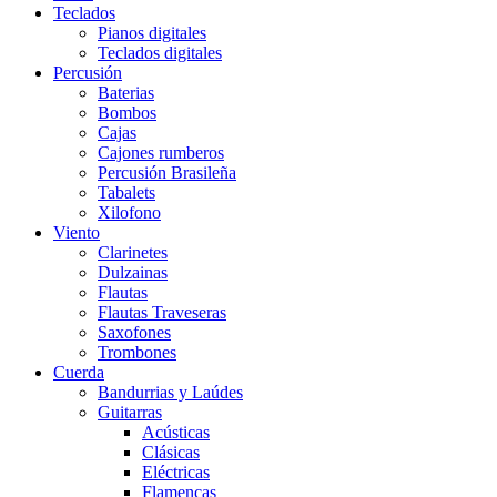
Teclados
Pianos digitales
Teclados digitales
Percusión
Baterias
Bombos
Cajas
Cajones rumberos
Percusión Brasileña
Tabalets
Xilofono
Viento
Clarinetes
Dulzainas
Flautas
Flautas Traveseras
Saxofones
Trombones
Cuerda
Bandurrias y Laúdes
Guitarras
Acústicas
Clásicas
Eléctricas
Flamencas