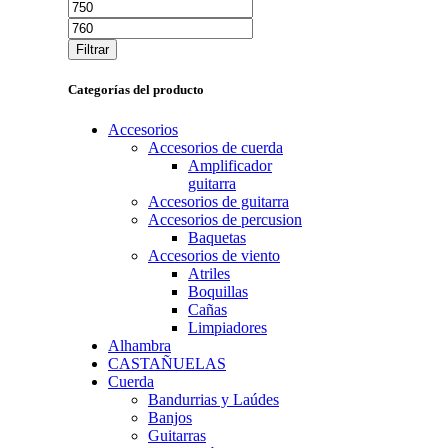
Precio
Precio
mínimo
máximo
Filtrar
Categorías del producto
Accesorios
Accesorios de cuerda
Amplificador
guitarra
Accesorios de guitarra
Accesorios de percusion
Baquetas
Accesorios de viento
Atriles
Boquillas
Cañas
Limpiadores
Alhambra
CASTAÑUELAS
Cuerda
Bandurrias y Laúdes
Banjos
Guitarras