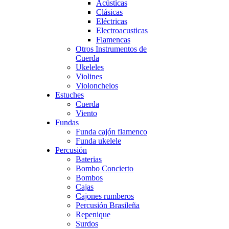
Acústicas
Clásicas
Eléctricas
Electroacusticas
Flamencas
Otros Instrumentos de
Cuerda
Ukeleles
Violines
Violonchelos
Estuches
Cuerda
Viento
Fundas
Funda cajón flamenco
Funda ukelele
Percusión
Baterias
Bombo Concierto
Bombos
Cajas
Cajones rumberos
Percusión Brasileña
Repenique
Surdos