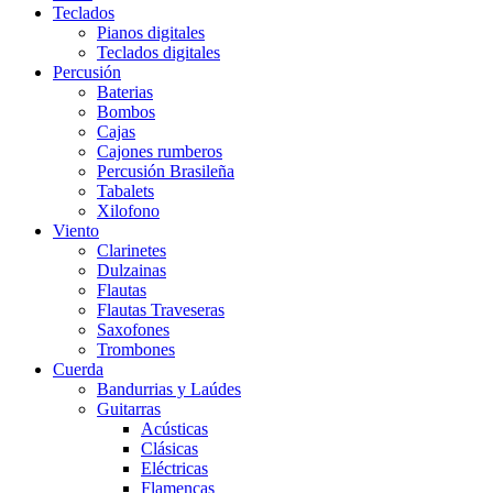
Teclados
Pianos digitales
Teclados digitales
Percusión
Baterias
Bombos
Cajas
Cajones rumberos
Percusión Brasileña
Tabalets
Xilofono
Viento
Clarinetes
Dulzainas
Flautas
Flautas Traveseras
Saxofones
Trombones
Cuerda
Bandurrias y Laúdes
Guitarras
Acústicas
Clásicas
Eléctricas
Flamencas