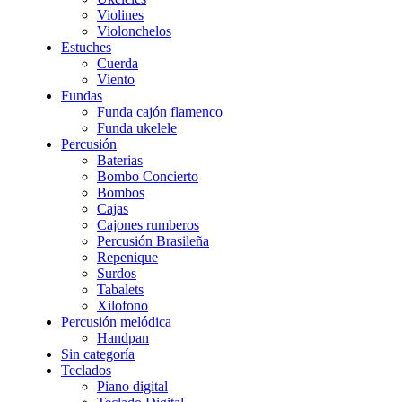
Violines
Violonchelos
Estuches
Cuerda
Viento
Fundas
Funda cajón flamenco
Funda ukelele
Percusión
Baterias
Bombo Concierto
Bombos
Cajas
Cajones rumberos
Percusión Brasileña
Repenique
Surdos
Tabalets
Xilofono
Percusión melódica
Handpan
Sin categoría
Teclados
Piano digital