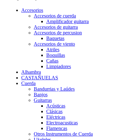
Accesorios
Accesorios de cuerda
Amplificador guitarra
Accesorios de guitarra
Accesorios de percusion
Baquetas
Accesorios de viento
Atriles
Boquillas
Cañas
Limpiadores
Alhambra
CASTAÑUELAS
Cuerda
Bandurrias y Laúdes
Banjos
Guitarras
Acústicas
Clásicas
Eléctricas
Electroacusticas
Flamencas
Otros Instrumentos de Cuerda
Ukeleles