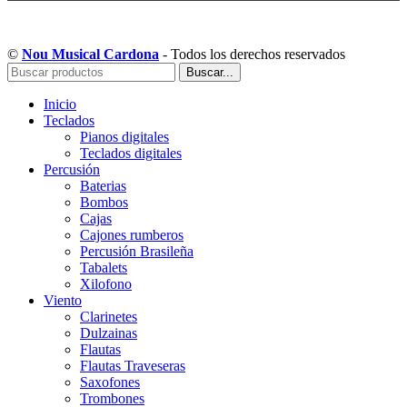
Copyright © Musical Cardona | Desarrollado por WebToSell
©
Nou Musical Cardona
- Todos los derechos reservados
Buscar...
Inicio
Teclados
Pianos digitales
Teclados digitales
Percusión
Baterias
Bombos
Cajas
Cajones rumberos
Percusión Brasileña
Tabalets
Xilofono
Viento
Clarinetes
Dulzainas
Flautas
Flautas Traveseras
Saxofones
Trombones