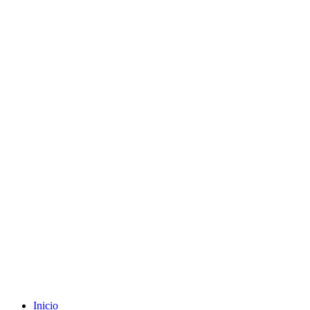
Envíos gratuitos a partir de 200€ (península)
Inicio